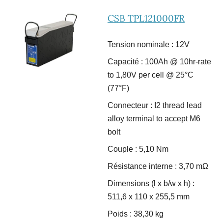
CSB TPL121000FR
Tension nominale : 12V
Capacité : 100Ah @ 10hr-rate
to 1,80V per cell @ 25°C
(77°F)
Connecteur : I2 thread lead
alloy terminal to accept M6
bolt
Couple : 5,10 Nm
Résistance interne : 3,70 m
Ω
Dimensions (l x b/w x h) :
511,6 x 110 x 255,5 mm
Poids : 38,30 kg