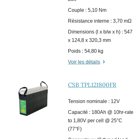
Couple : 5,10 Nm
Résistance interne : 3,70 m
Ω
Dimensions (l x b/w x h) : 547
x 124,8 x 320,3 mm
Poids : 54,80 kg
Voir les détails
CSB TPL121800FR
Tension nominale : 12V
Capacité : 180Ah @ 10hr-rate
to 1,80V per cell @ 25°C
(77°F)