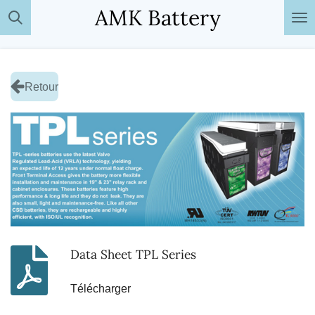
AMK Battery
Passer
au
contenu
principal
Retour
Data Sheet TPL Series
Télécharger