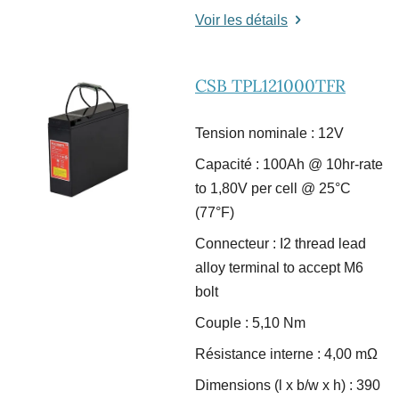
Voir les détails
CSB TPL121000TFR
Tension nominale : 12V
Capacité : 100Ah @ 10hr-rate
to 1,80V per cell @ 25°C
(77°F)
Connecteur : I2 thread lead
alloy terminal to accept M6
bolt
Couple : 5,10 Nm
Résistance interne : 4,00 m
Ω
Dimensions (l x b/w x h) : 390