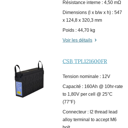
Résistance interne : 4,50 m
Ω
Dimensions (l x b/w x h) : 547
x 124,8 x 320,3 mm
Poids : 44,70 kg
Voir les détails
CSB TPL121600FR
Tension nominale : 12V
Capacité : 160Ah @ 10hr-rate
to 1,80V per cell @ 25°C
(77°F)
Connecteur : I2 thread lead
alloy terminal to accept M6
bolt