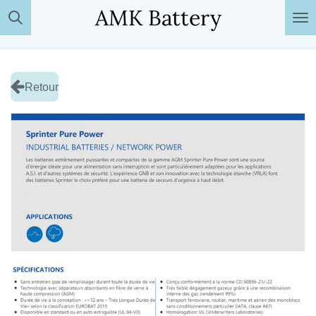
AMK Battery
Passer
au
contenu
principal
Retour