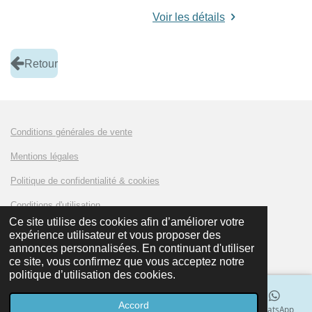
Voir les détails
Retour
Conditions générales de vente
Mentions légales
Politique de confidentialité & cookies
Conditions d'utilisation
Ce site utilise des cookies afin d’améliorer votre
expérience utilisateur et vous proposer des
© 2023 - 2024 AMKLUX Battery
annonces personnalisées. En continuant d'utiliser
ce site, vous confirmez que vous acceptez notre
politique d’utilisation des cookies.
Accord
E-mail
Téléphone
Carte
LinkedIn
WhatsApp