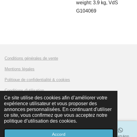
weight: 3.9 kg, VdS
G104069
Conditions générales de vente
Mentions légales
Politique de confidentialité & cookies
Conditions d'utilisation
Ce site utilise des cookies afin d’améliorer votre
expérience utilisateur et vous proposer des
© 2023 - 2024 AMKLUX Battery
annonces personnalisées. En continuant d'utiliser
ce site, vous confirmez que vous acceptez notre
politique d’utilisation des cookies.
Accord
E-mail
Téléphone
Carte
LinkedIn
WhatsApp