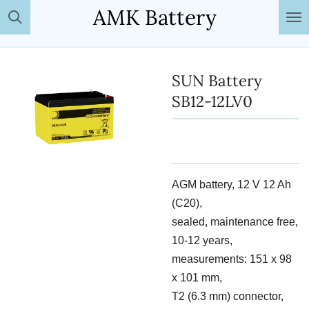
AMK Battery
Passer
au
contenu
principal
SUN Battery
SB12-12LV0
AGM battery, 12 V 12 Ah
(C20),
sealed, maintenance free,
10-12 years,
measurements: 151 x 98
x 101 mm,
T2 (6.3 mm) connector,