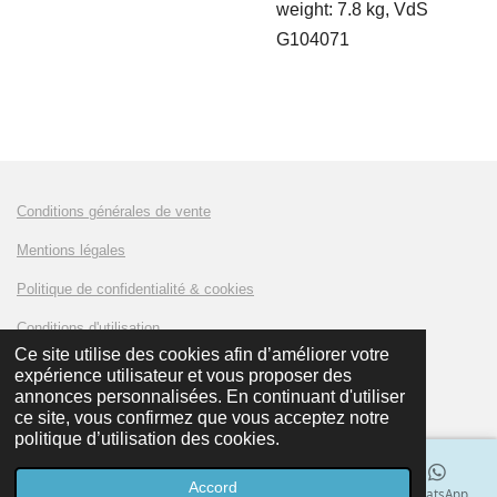
weight: 7.8 kg, VdS
G104071
Conditions générales de vente
Mentions légales
Politique de confidentialité & cookies
Conditions d'utilisation
Ce site utilise des cookies afin d’améliorer votre
expérience utilisateur et vous proposer des
© 2023 - 2024 AMKLUX Battery
annonces personnalisées. En continuant d'utiliser
ce site, vous confirmez que vous acceptez notre
politique d’utilisation des cookies.
Accord
E-mail
Téléphone
Carte
LinkedIn
WhatsApp