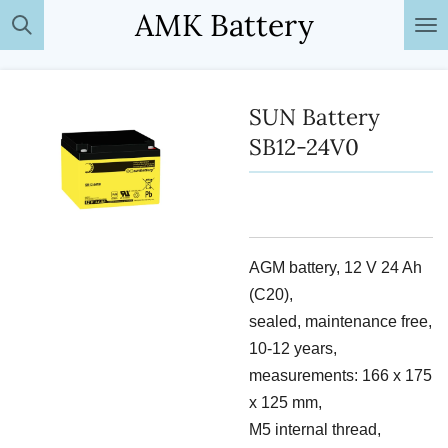
AMK Battery
Passer
au
contenu
principal
SUN Battery
SB12-24V0
AGM battery, 12 V 24 Ah
(C20),
sealed, maintenance free,
10-12 years,
measurements: 166 x 175
x 125 mm,
M5 internal thread,