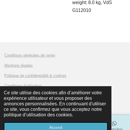
weight: 8.0 kg, VdS
G112010
Conditions générales de vente
Mentions légales
Politique de confidentialité & cookies
Conditions d'utilisation
Ce site utilise des cookies afin d’améliorer votre
expérience utilisateur et vous proposer des
© 2023 - 2024 AMKLUX Battery
annonces personnalisées. En continuant d'utiliser
ce site, vous confirmez que vous acceptez notre
politique d’utilisation des cookies.
Accord
E-mail
Téléphone
Carte
LinkedIn
WhatsApp