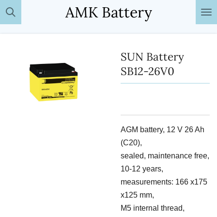
AMK Battery
Passer
au
contenu
principal
SUN Battery
SB12-26V0
AGM battery, 12 V 26 Ah
(C20),
sealed, maintenance free,
10-12 years,
measurements: 166 x175
x125 mm,
M5 internal thread,