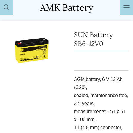
AMK Battery
Passer
au
contenu
principal
SUN Battery
SB6-12V0
AGM battery, 6 V 12 Ah
(C20),
sealed, maintenance free,
3-5 years,
measurements: 151 x 51
x 100 mm,
T1 (4.8 mm) connector,