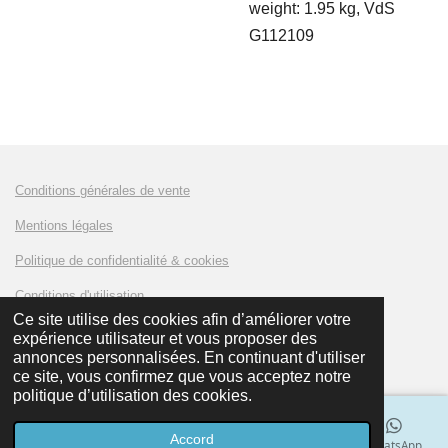
weight: 1.95 kg, VdS
G112109
Conditions générales de vente
Mentions légales
Politique de confidentialité & cookies
Conditions d'utilisation
Ce site utilise des cookies afin d’améliorer votre
expérience utilisateur et vous proposer des
© 2023 - 2024 AMKLUX Battery
annonces personnalisées. En continuant d'utiliser
ce site, vous confirmez que vous acceptez notre
politique d’utilisation des cookies.
Accord
E-mail
Téléphone
Carte
LinkedIn
WhatsApp