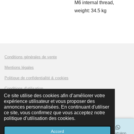
M6 internal thread,
weight: 34.5 kg
Conditions générales de vente
Mentions légales
Politique de confidentialité & cookies
Conditions d'utilisation
Ce site utilise des cookies afin d’améliorer votre
expérience utilisateur et vous proposer des
© 2023 - 2024 AMKLUX Battery
annonces personnalisées. En continuant d'utiliser
ce site, vous confirmez que vous acceptez notre
politique d’utilisation des cookies.
Accord
E-mail
Téléphone
Carte
LinkedIn
WhatsApp