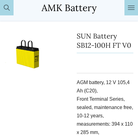
AMK Battery
Passer
au
contenu
principal
SUN Battery
SB12-100H FT V0
AGM battery, 12 V 105,4
Ah (C20),
Front Terminal Series,
sealed, maintenance free,
10-12 years,
measurements: 394 x 110
x 285 mm,