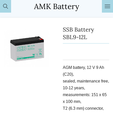
AMK Battery
Passer
au
contenu
principal
SSB Battery
SBL9-12L
AGM battery, 12 V 9 Ah
(C20),
sealed, maintenance free,
10-12 years,
measurements: 151 x 65
x 100 mm,
T2 (6.3 mm) connector,