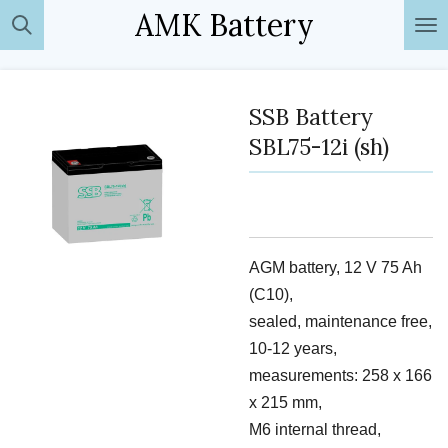
AMK Battery
Passer
au
contenu
principal
SSB Battery
SBL75-12i (sh)
AGM battery, 12 V 75 Ah
(C10),
sealed, maintenance free,
10-12 years,
measurements: 258 x 166
x 215 mm,
M6 internal thread,