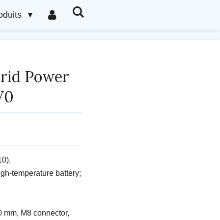
oduits
Grid Power
V0
0),
gh-temperature battery;
0 mm, M8 connector,