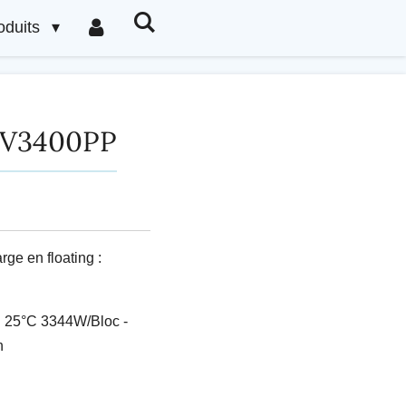
oduits
2V3400PP
ge en floating :
C 25°C 3344W/Bloc -
h