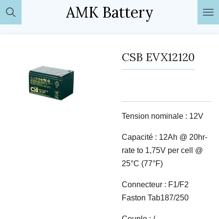
AMK Battery
Passer
au
contenu
principal
CSB EVX12120
Tension nominale : 12V
Capacité : 12Ah @ 20hr-
rate to 1,75V per cell @
25°C (77°F)
Connecteur : F1/F2
Faston Tab187/250
Couple : /