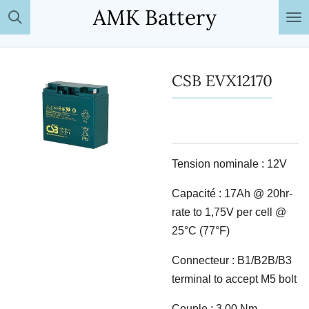
AMK Battery
Passer
au
contenu
principal
CSB EVX12170
Tension nominale : 12V
Capacité : 17Ah @ 20hr-
rate to 1,75V per cell @
25°C (77°F)
Connecteur : B1/B2B/B3
terminal to accept M5 bolt
Couple : 3,00 Nm