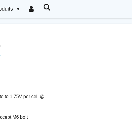
oduits
0
e to 1,75V per cell @
accept M6 bolt