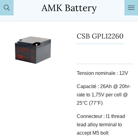
AMK Battery
Passer
au
contenu
principal
CSB GPL12260
Tension nominale : 12V
Capacité : 26Ah @ 20hr-
rate to 1,75V per cell @
25°C (77°F)
Connecteur : I1 thread
lead alloy terminal to
accept M5 bolt