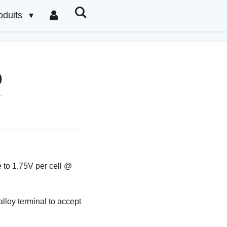
oduits
0
 to 1,75V per cell @
alloy terminal to accept