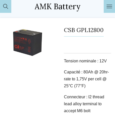
AMK Battery
Passer
au
contenu
principal
CSB GPL12800
Tension nominale : 12V
Capacité : 80Ah @ 20hr-
rate to 1,75V per cell @
25°C (77°F)
Connecteur : I2 thread
lead alloy terminal to
accept M6 bolt