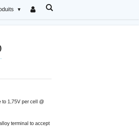
oduits
0
 to 1,75V per cell @
alloy terminal to accept