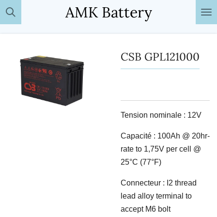
AMK Battery
Passer
au
contenu
principal
CSB GPL121000
Tension nominale : 12V
Capacité : 100Ah @ 20hr-
rate to 1,75V per cell @
25°C (77°F)
Connecteur : I2 thread
lead alloy terminal to
accept M6 bolt