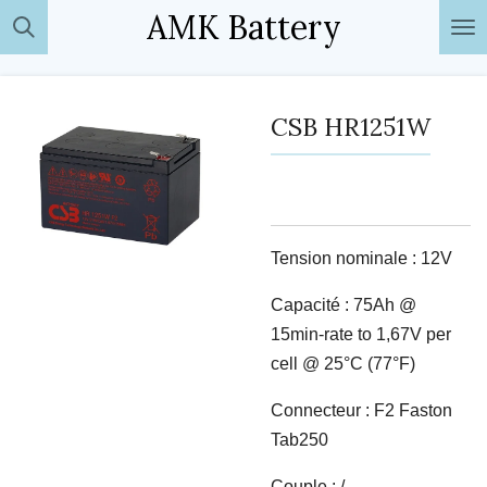
AMK Battery
Passer
au
contenu
principal
CSB HR1251W
Tension nominale : 12V
Capacité : 75Ah @
15min-rate to 1,67V per
cell @ 25°C (77°F)
Connecteur : F2 Faston
Tab250
Couple : /