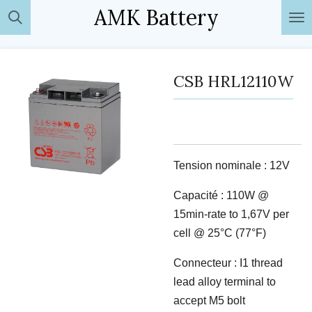
AMK Battery
Passer
au
contenu
principal
CSB HRL12110W
Tension nominale : 12V
Capacité : 110W @
15min-rate to 1,67V per
cell @ 25°C (77°F)
Connecteur : I1 thread
lead alloy terminal to
accept M5 bolt