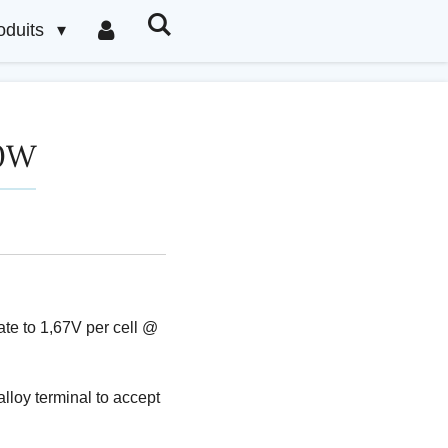
oduits
0W
te to 1,67V per cell @
alloy terminal to accept