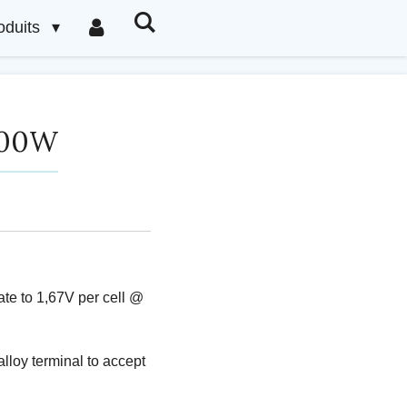
oduits
500W
te to 1,67V per cell @
alloy terminal to accept