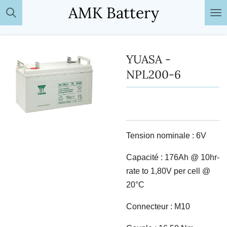
AMK Battery
Passer
au
contenu
principal
YUASA -
NPL200-6
Tension nominale : 6V
Capacité : 176Ah @ 10hr-
rate to 1,80V per cell @
20°C
Connecteur : M10